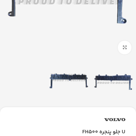
بزرگنمایی تصویر
U جلو پنجره FH500