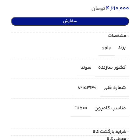
4,210,000
تومان
سفارش
مشخصات
برند
ولوو
کشور سازنده
سوئد
شماره فنی
82153140
مناسب کامیون
FH500
شرایط بازگشت کالا
معرفی کالا