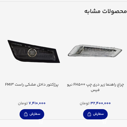
محصولات مشابه
چراغ راهنما زیر دری چپ FH500 نیو
پرژکتور داخل مشکی راست FM13
فیس
32,400,000
تومان
7,410,000
تومان
سفارش
سفارش