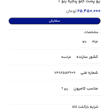
یو پشت جلو پنجره رنو T
25,450,000
تومان
سفارش
مشخصات
برند
رنو
کشور سازنده
فرانسه
شماره فنی
7482553609
مناسب کامیون
رنو T
شرایط بازگشت کالا