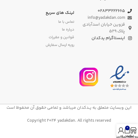
۰۲۸۳۳۲۲۲۶۶۵
لینک های سریع
info@yadakdan.com
تماس با ما
قزوین خیابان اسدآبادی
درباره ما
پلاک ۵۲۹
قوانین و مقررات
اینستاگرام یدکدان
رویه ارسال سفارش
این وبسایت متعلق به یــدکدان میباشد و تمامی حقوق آن محفوظ است
Copyright 2024 yadakdan. All rights reserved
0
روشگاه
سبد خرید
حساب کاربری من