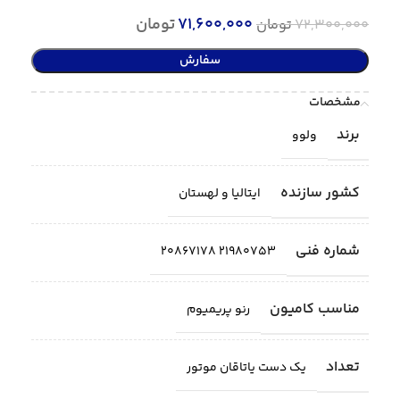
71,600,000
تومان
72,300,000
تومان
سفارش
مشخصات
برند
ولوو
کشور سازنده
ایتالیا و لهستان
شماره فنی
21980753 20867178
مناسب کامیون
رنو پریمیوم
تعداد
یک دست یاتاقان موتور