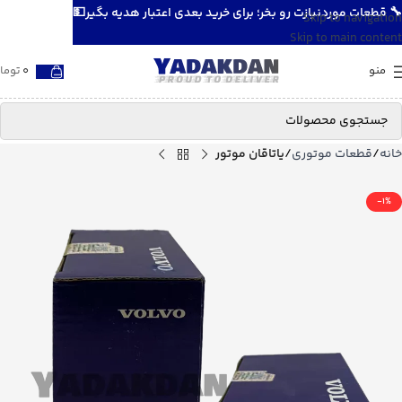
🔧 قطعات موردنیازت رو بخر؛ برای خرید بعدی اعتبار هدیه بگیر💵
Skip to navigation
Skip to main content
منو
0
توما
خانه
قطعات موتوری
یاتاقان موتور
-1%