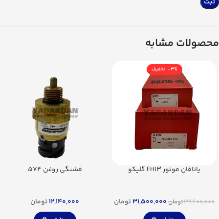
محصولات مشابه
-3%
یاتاقان موتور FH13 گلیکو
فشنگی روغن 574
31,500,000
تومان
12,140,000
تومان
32,600,000
تومان