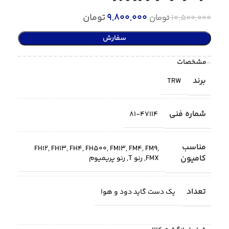
9,800,000
تومان
10,500,000
تومان
سفارش
مشخصات
برند
TRW
شماره فنی
81-47114
مناسب
FH12
,
FH13
,
FH4
,
FH500
,
FM13
,
FM4
,
FM9
,
کامیون
FMX
,
رنو T
,
رنو پریمیوم
تعداد
یک دست گاید دود و هوا