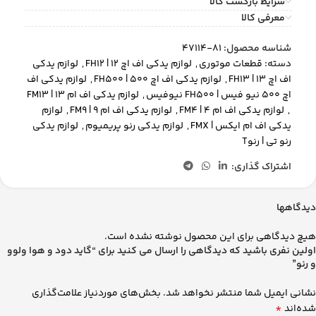
شرایط بازگشت کالا
معرفی کالا
شناسه محصول:
81-47114
دسته:
قطعات موتوری
,
لوازم یدکی اف اچ 12 | FH12
,
لوازم یدکی
اف اچ 13 | FH13
,
لوازم یدکی اف اچ 500 | FH500
,
لوازم یدکی اف
اچ 500 نیو فیس | FH500 نیوفیس
,
لوازم یدکی اف ام 13 | FM13
,
لوازم یدکی اف ام 4 | FM4
,
لوازم یدکی اف ام 9 | FM9
,
لوازم
یدکی اف ام ایکس | FMX
,
لوازم یدکی رنو پریمیوم
,
لوازم یدکی
رنو تی | رنوT
اشتراک گذاری:
دیدگاهها
هیچ دیدگاهی برای این محصول نوشته نشده است.
اولین نفری باشید که دیدگاهی را ارسال می کنید برای “گاید دود و هوا ولوو
و رنو”
نشانی ایمیل شما منتشر نخواهد شد.
بخش‌های موردنیاز علامت‌گذاری
*
شده‌اند