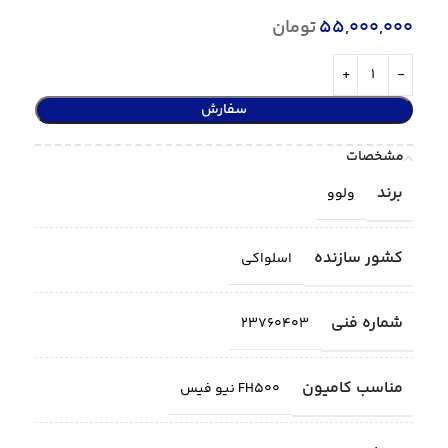
55,000,000
تومان
سفارش
مشخصات
برند
ولوو
کشور سازنده
اسلواکی
شماره فنی
23760403
مناسب کامیون
FH500 نیو فیس