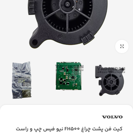
بزرگنمایی تصویر
کیت فن پشت چراغ FH500 نیو فیس چپ و راست