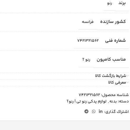
برند
رنو
کشور سازنده
فرانسه
شماره فنی
7421321562
مناسب کامیون
رنو T
شرایط بازگشت کالا
معرفی کالا
شناسه محصول:
7421321562
دسته:
بدنه
,
لوازم یدکی رنو تی | رنوT
اشتراک گذاری: