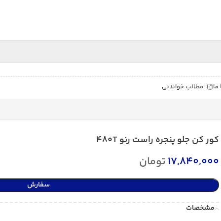
ما
مطالب خواندنی
کور کن جلو پنجره راست رنو 480T
17,840,000
تومان
سفارش
مشخصات