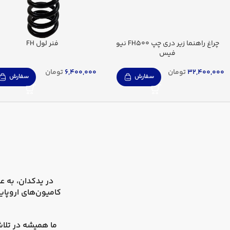
چراغ راهنما زیر دری چپ FH500 نیو
فنر لول FH
فیس
32,400,000
تومان
6,400,000
تومان
سفارش
سفارش
در
یدکدان
کامیون‌های اروپای
ما همیشه در تلاش