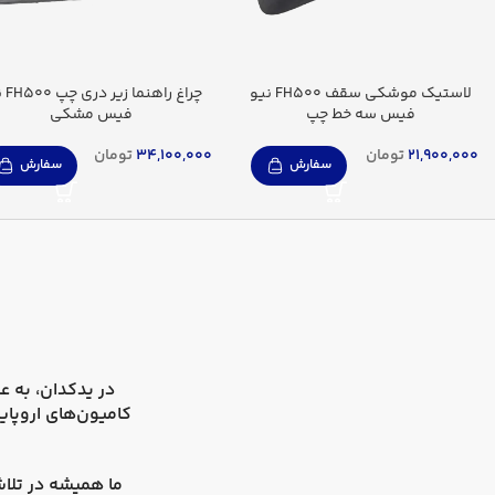
لاستیک موشکی سقف FH500 نیو
چراغ را
فیس سه خط چپ
فیس مشکی
21,900,000
تومان
34,100,000
تومان
سفارش
سفارش
در
یدکدان
کامیون‌های اروپای
ما همیشه در تلاش