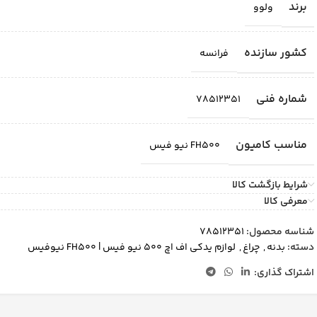
برند
ولوو
کشور سازنده
فرانسه
شماره فنی
78512351
مناسب کامیون
FH500 نیو فیس
شرایط بازگشت کالا
معرفی کالا
شناسه محصول:
78512351
دسته:
بدنه
,
چراغ
,
لوازم یدکی اف اچ 500 نیو فیس | FH500 نیوفیس
اشتراک گذاری: