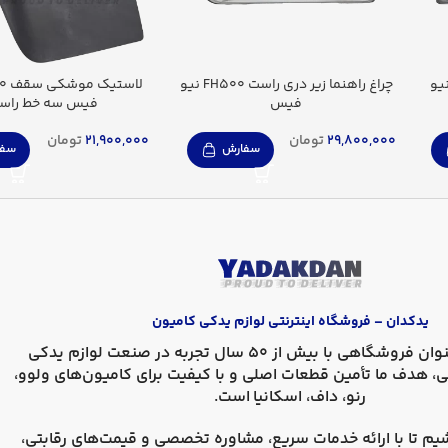
هنما زیر دری چپ FH500 نیو
چراغ راهنما زیر دری راست FH500 نیو
فیس
فیس سه خط راس
29,800,000
تومان
21,900,000
تومان
سفارش
سفا
یدکدان – فروشگاه اینترنتی لوازم یدکی کامیون
، به عنوان فروشگاهی با بیش از 50 سال تجربه در صنعت لوازم یدکی
ی، هدف ما تأمین قطعات اصلی و با کیفیت برای کامیون‌های
ولوو،
رنو، داف، اسکانیا
است.
یم تا با ارائه خدمات سریع، مشاوره تخصصی و قیمت‌های رقابتی،