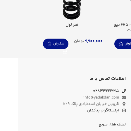
لاستیک موشکی سقف FH500 نیو
فنر لول
بوش پایه اتاق 0
ت
9,900,000
تومان
24,140,000
تومان
رش
سفارش
اطلاعات تماس با ما
۰۲۸۳۳۲۲۲۶۶۵
info@yadakdan.com
قزوین خیابان اسدآبادی پلاک ۵۲۹
اینستاگرام یدکدان
لینک های سریع