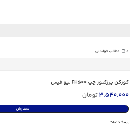
ما
مطالب خواندنی
کورکن پرژکتور چپ FH500 نیو فیس
3,540,000
تومان
سفارش
مشخصات