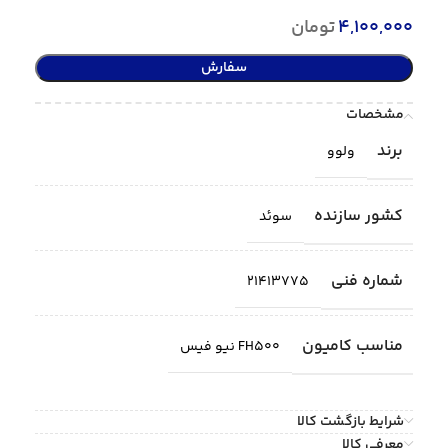
4,100,000
تومان
سفارش
مشخصات
برند
ولوو
کشور سازنده
سوئد
شماره فنی
21413775
مناسب کامیون
FH500 نیو فیس
شرایط بازگشت کالا
معرفی کالا