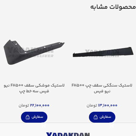
محصولات مشابه
لاستیک سنگکی سقف چپ FH500
لاستیک موشکی سقف FH500 نیو
نیو فیس
فیس سه خط چپ
13,100,000
تومان
22,100,000
تومان
سفارش
سفارش