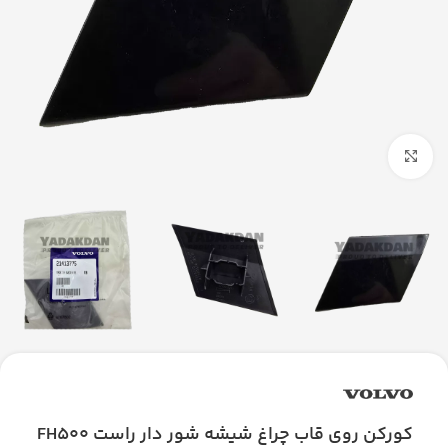
بزرگنمایی تصویر
کورکن روی قاب چراغ شیشه شور دار راست FH500