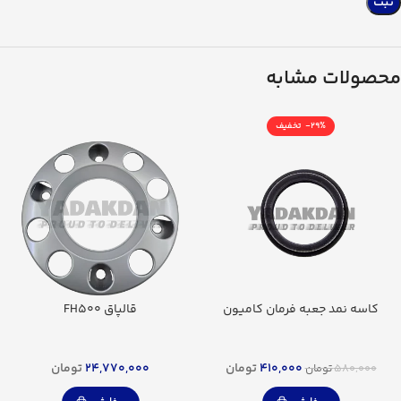
محصولات مشابه
-29%
کاسه نمد جعبه فرمان کامیون
قالپاق FH500
410,000
تومان
24,770,000
تومان
580,000
تومان