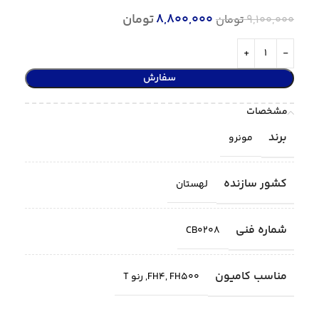
8,800,000
تومان
9,100,000
تومان
سفارش
مشخصات
برند
مونرو
کشور سازنده
لهستان
شماره فنی
CB0208
مناسب کامیون
FH500
,
FH4
,
رنو T