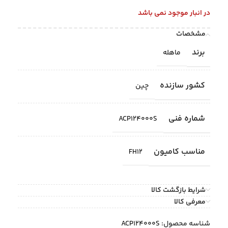
در انبار موجود نمی باشد
مشخصات
برند
ماهله
کشور سازنده
چین
شماره فنی
ACP124000S
مناسب کامیون
FH12
شرایط بازگشت کالا
معرفی کالا
شناسه محصول:
ACP124000S