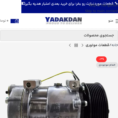
🔧 قطعات موردنیازت رو بخر؛ برای خرید بعدی اعتبار هدیه بگیر💵
Skip to navigation
Skip to main content
منو
0
توما
خانه
قطعات موتوری
-3%
اتمام موجودی