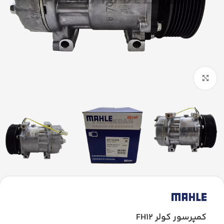
بزرگنمایی تصویر
کمپرسور کولر FH12