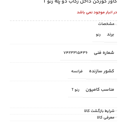
کاور کورکن داخل رکاب دو پله رنو T
در انبار موجود نمی باشد
مشخصات
برند
رنو
شماره فنی
7423315436
کشور سازنده
فرانسه
مناسب کامیون
رنو T
شرایط بازگشت کالا
معرفی کالا