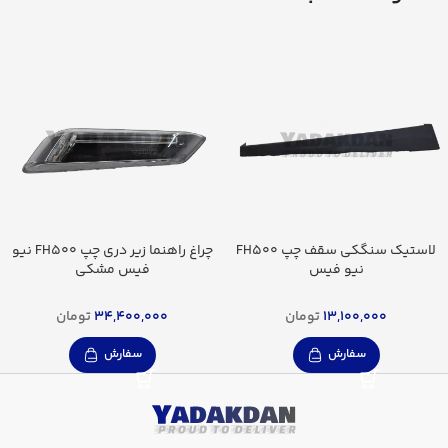
لاستیک سنگکی سقف چپ FH500
چراغ راهنما زیر دری چپ FH500 نیو
نیو فیس
فیس مشکی
13,100,000
تومان
34,400,000
تومان
سفارش
سفارش