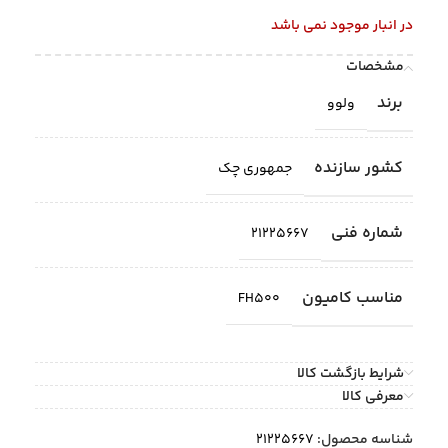
در انبار موجود نمی باشد
مشخصات
برند
ولوو
کشور سازنده
جمهوری چک
شماره فنی
21225667
مناسب کامیون
FH500
شرایط بازگشت کالا
معرفی کالا
شناسه محصول:
21225667