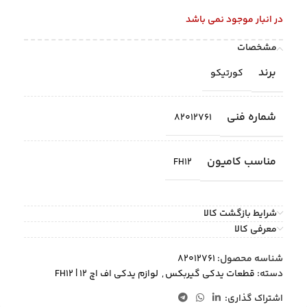
در انبار موجود نمی باشد
مشخصات
برند
کورتیکو
شماره فنی
82012761
مناسب کامیون
FH12
شرایط بازگشت کالا
معرفی کالا
شناسه محصول:
82012761
دسته:
قطعات یدکی گیربکس
,
لوازم یدکی اف اچ 12 | FH12
اشتراک گذاری: