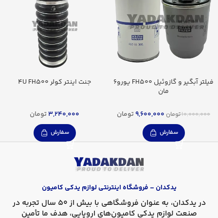
فیلتر آبگیر و گازوئیل FH500 یورو6
جنت اینتر کولر 4U FH500
مان
9,600,000
تومان
3,240,000
تومان
10,000,000
تومان
سفارش
سفارش
یدکدان – فروشگاه اینترنتی لوازم یدکی کامیون
در
یدکدان
، به عنوان فروشگاهی با بیش از 50 سال تجربه در
صنعت لوازم یدکی کامیون‌های اروپایی، هدف ما تأمین