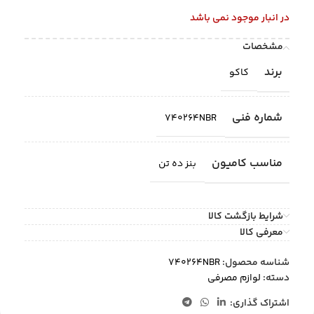
در انبار موجود نمی باشد
مشخصات
برند
کاکو
شماره فنی
740264NBR
مناسب کامیون
بنز ده تن
شرایط بازگشت کالا
معرفی کالا
شناسه محصول:
740264NBR
دسته:
لوازم مصرفی
اشتراک گذاری: