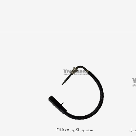
ییل
سنسور اگزوز FH500