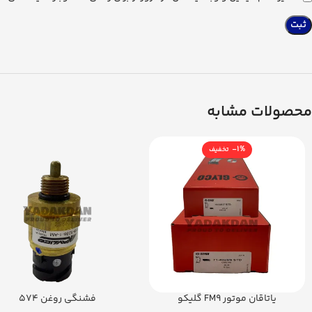
محصولات مشابه
-1%
یاتاقان موتور FM9 گلیکو
فشنگی روغن 574