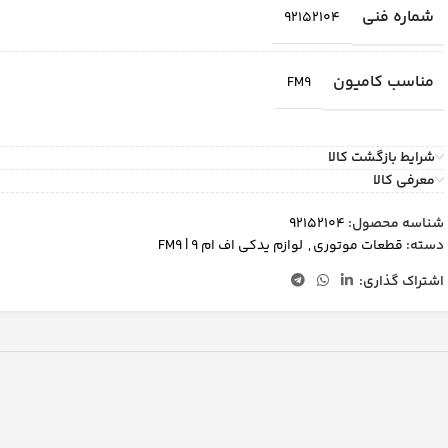
شماره فنی
92152104
مناسب کامیون
FM9
شرایط بازگشت کالا
معرفی کالا
شناسه محصول:
92152104
دسته:
قطعات موتوری
,
لوازم یدکی اف ام 9 | FM9
اشتراک گذاری: