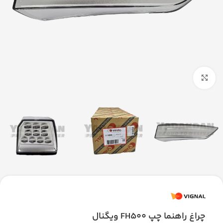
بزرگنمایی تصویر
چراغ راهنما چپ FH500 ویگنال