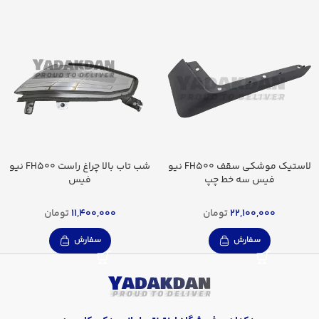
لاستیک موشکی سقف FH500 نیو
شب تاب بالا چراغ راست FH500 نیو
فیس سه خط چپ
فیس
22,100,000
تومان
11,400,000
تومان
سفارش
سفارش