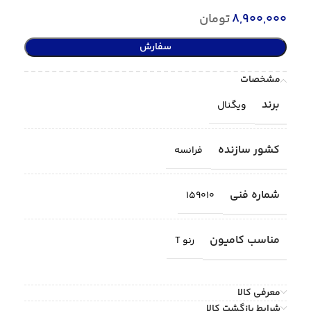
8,900,000
تومان
سفارش
مشخصات
برند
ویگنال
کشور سازنده
فرانسه
شماره فنی
159010
مناسب کامیون
رنو T
معرفی کالا
شرایط بازگشت کالا