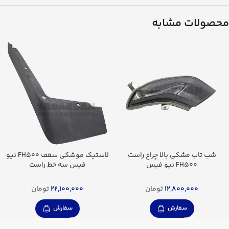
محصولات مشابه
شب تاب مشکی بالا چراغ راست
لاستیک موشکی سقف FH500 نیو
FH500 نیو فیس
فیس سه خط راست
12,800,000
تومان
22,100,000
تومان
سفارش
سفارش