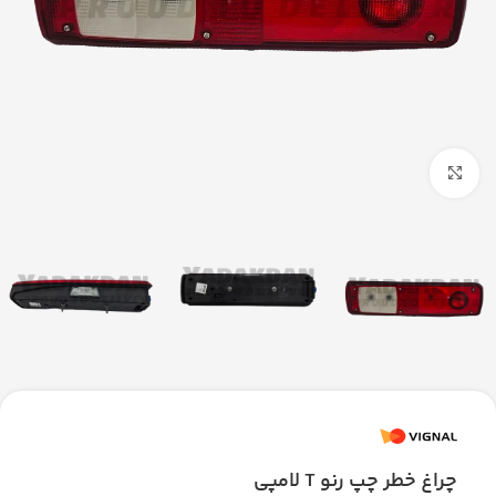
بزرگنمایی تصویر
چراغ خطر چپ رنو T لامپی