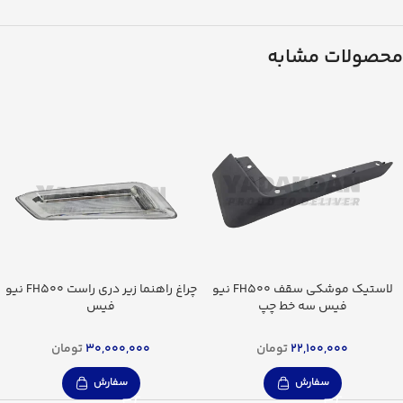
محصولات مشابه
لاستیک موشکی سقف FH500 نیو
چراغ راهنما زیر دری راست FH500 نیو
فیس سه خط چپ
فیس
22,100,000
تومان
30,000,000
تومان
سفارش
سفارش