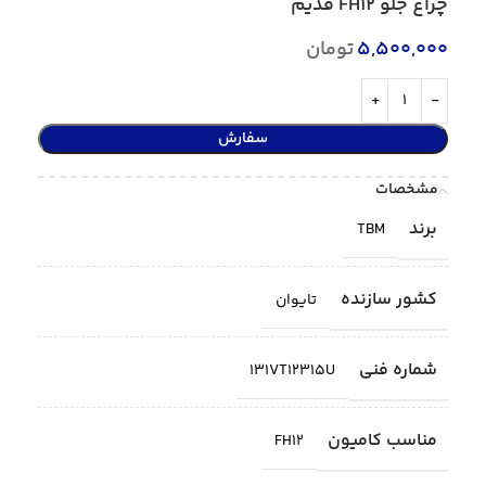
چراغ جلو FH12 قدیم
5,500,000
تومان
سفارش
مشخصات
برند
TBM
کشور سازنده
تایوان
شماره فنی
131VT12315U
مناسب کامیون
FH12