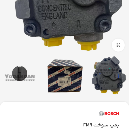
بزرگنمایی تصویر
پمپ سوخت FM9