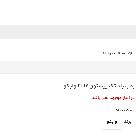
ما
مطالب خواندنی
پمپ باد تک پیستون FH12 وابکو
در انبار موجود نمی باشد
مشخصات
برند
وابکو