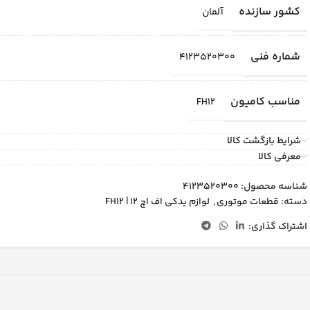
کشور سازنده
آلمان
شماره فنی
4123520300
مناسب کامیون
FH12
شرایط بازگشت کالا
معرفی کالا
شناسه محصول:
4123520300
دسته:
قطعات موتوری
,
لوازم یدکی اف اچ 12 | FH12
اشتراک گذاری: