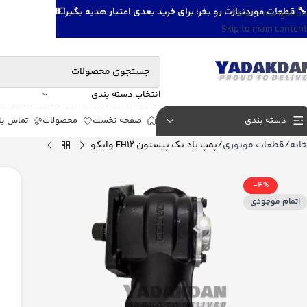
🔧 قطعات موردنیازت رو بخر؛ برای خرید بعدی اعتبار هدیه بگیر💵
Skip to navigation
Skip to main content
انتخاب دسته بندی
دسته بندی
صفحه نخست
محصولات
تماس با 
خانه
قطعات موتوری
پمپ باد تک پیستون FH12 وابکو
-4%
اتمام موجودی