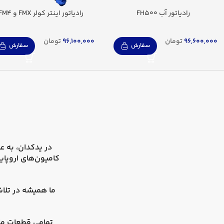
رادیاتور آب FH500
رادیاتور اینتر کولر FMX و FM4
96,600,000
تومان
96,100,000
تومان
سفارش
سفارش
در
یدکدان
کامیون‌های اروپای
ما همیشه در تلاش
تمامی قطعات ما 