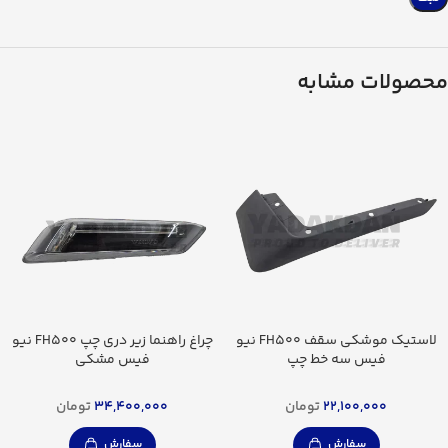
محصولات مشابه
لاستیک موشکی سقف FH500 نیو
چراغ راهنما زیر دری چپ FH500 نیو
فیس سه خط چپ
فیس مشکی
22,100,000
تومان
34,400,000
تومان
سفارش
سفارش