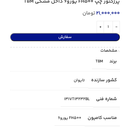
پرژکتور چپ FH500 یورو6 داخل مشکی TBM
21,000,000
تومان
سفارش
مشخصات
برند
TBM
کشور سازنده
تایوان
شماره فنی
131VT13232BL
مناسب کامیون
FH500 یورو6