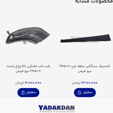
محصولات مشابه
لاستیک سنگکی سقف چپ FH500
شب تاب مشکی بالا چراغ راست
نیو فیس
FH500 نیو فیس
13,100,000
تومان
12,800,000
تومان
سفارش
سفارش