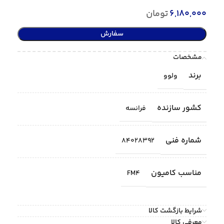
6,180,000
تومان
سفارش
مشخصات
برند
ولوو
کشور سازنده
فرانسه
شماره فنی
84028392
مناسب کامیون
FM4
شرایط بازگشت کالا
معرفی کالا