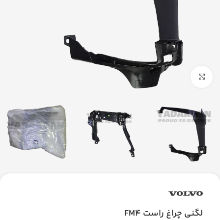
بزرگنمایی تصویر
لگنی چراغ راست FM4