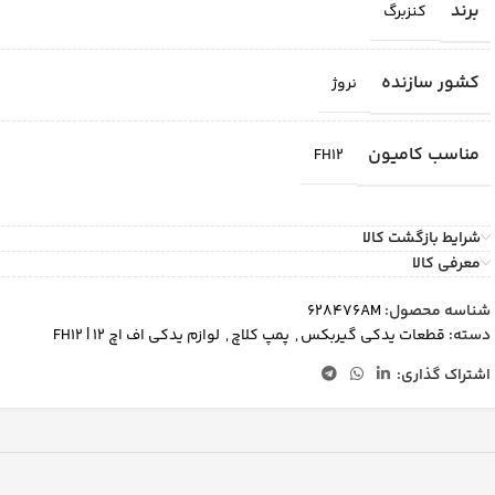
برند
کنزبرگ
کشور سازنده
نروژ
مناسب کامیون
FH12
شرایط بازگشت کالا
معرفی کالا
شناسه محصول:
628476AM
دسته:
قطعات یدکی گیربکس
,
پمپ کلاچ
,
لوازم یدکی اف اچ 12 | FH12
اشتراک گذاری: