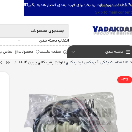
🔧 قطعات موردنیازت رو بخر؛ برای خرید بعدی اعتبار هدیه بگیر💵
Skip to navigation
Skip to main content
انتخاب دسته بندی
دسته بندی
صفحه نخست
محصولات
تماس با 
خانه
قطعات یدکی گیربکس
پمپ کلاچ
لوازم پمپ کلاچ پایین FH12
-3%