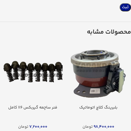
محصولات مشابه
بلبرینگ کلاچ اتوماتیک
فنر ساچمه گیربکس 116 کامل
98,400,000
تومان
7,200,000
تومان