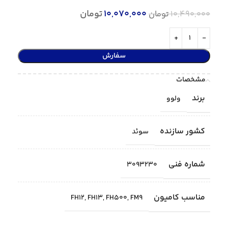
10,070,000
تومان
10,490,000
تومان
سفارش
مشخصات
برند
ولوو
کشور سازنده
سوئد
شماره فنی
3093230
مناسب کامیون
FH12
,
FH13
,
FH500
,
FM9