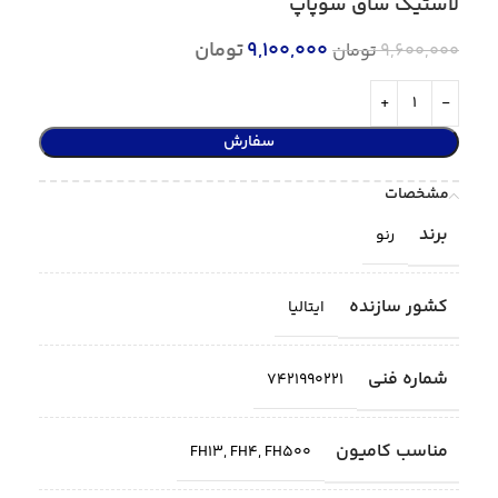
لاستیک ساق سوپاپ
9,100,000
تومان
9,600,000
تومان
سفارش
مشخصات
برند
رنو
کشور سازنده
ایتالیا
شماره فنی
7421990221
مناسب کامیون
FH13
,
FH4
,
FH500