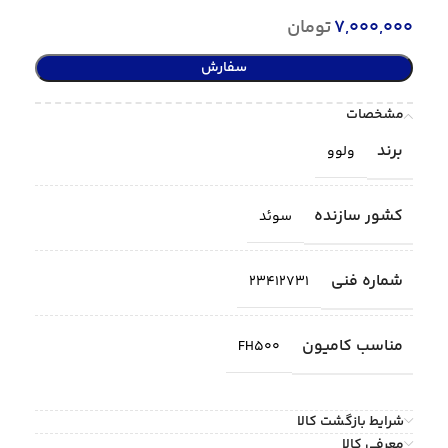
7,000,000
تومان
سفارش
مشخصات
برند
ولوو
کشور سازنده
سوئد
شماره فنی
23412731
مناسب کامیون
FH500
شرایط بازگشت کالا
معرفی کالا