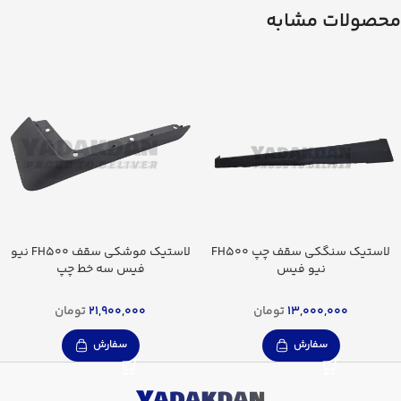
محصولات مشابه
لاستیک سنگکی سقف چپ FH500
لاستیک موشکی سقف FH500 نیو
نیو فیس
فیس سه خط چپ
13,000,000
تومان
21,900,000
تومان
سفارش
سفارش