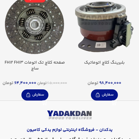
بلبرینگ کلاچ اتوماتیک
صفحه کلاچ تک اتومات FH12 FH13
ساچ
98,400,000
تومان
64,400,000
تومان
65,000,000
تومان
سفارش
سفارش
یدکدان – فروشگاه اینترنتی لوازم یدکی کامیون