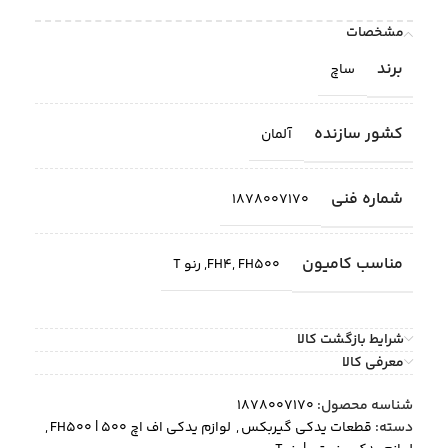
مشخصات
برند
ساچ
کشور سازنده
آلمان
شماره فنی
1878007170
مناسب کامیون
FH500
,
FH4
,
رنو T
شرایط بازگشت کالا
معرفی کالا
شناسه محصول:
1878007170
دسته:
قطعات یدکی گیربکس
,
لوازم یدکی اف اچ 500 | FH500
,