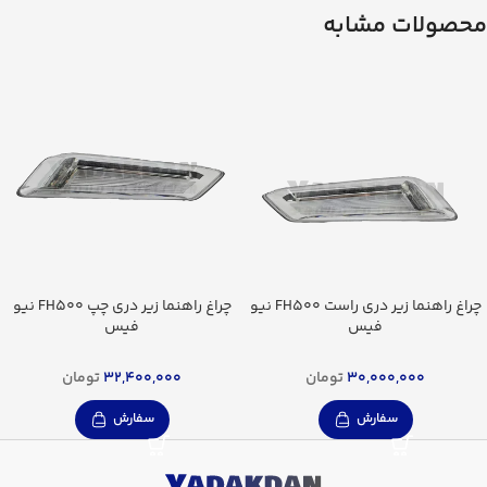
محصولات مشابه
چراغ راهنما زیر دری راست FH500 نیو
چراغ راهنما زیر دری چپ FH500 نیو
فیس
فیس
30,000,000
تومان
32,400,000
تومان
سفارش
سفارش