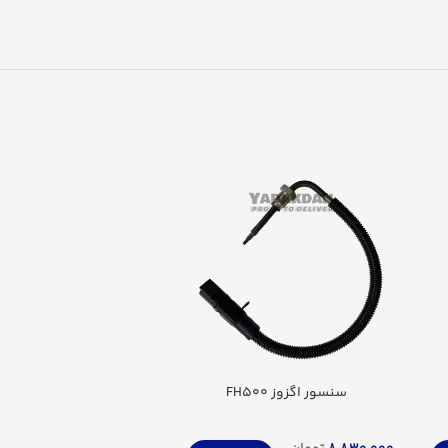
سنسور اگزوز FH500