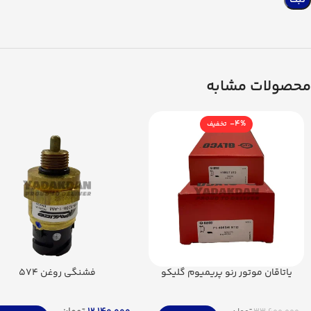
محصولات مشابه
-4%
یاتاقان موتور رنو پریمیوم گلیکو
فشنگی روغن 574