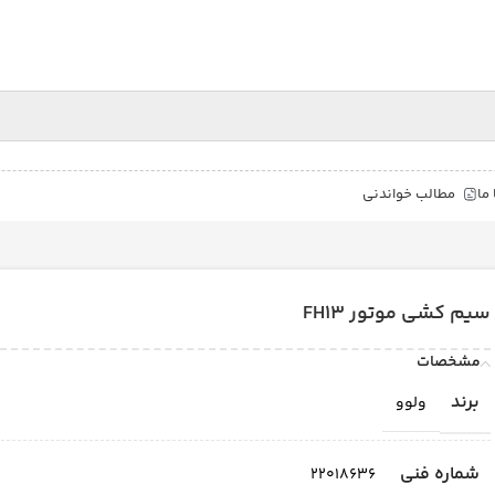
ما
مطالب خواندنی
سیم کشی موتور FH13
مشخصات
برند
ولوو
شماره فنی
22018636