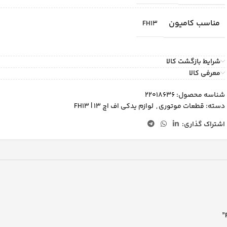
مناسب کامیون
FH13
شرایط بازگشت کالا
معرفی کالا
شناسه محصول:
22018636
دسته:
قطعات موتوری
,
لوازم یدکی اف اچ 13 | FH13
اشتراک گذاری: