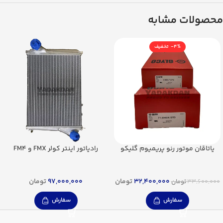
محصولات مشابه
-4%
یاتاقان موتور رنو پریمیوم گلیکو
رادیاتور اینتر کولر FMX و FM4
32,400,000
تومان
97,000,000
تومان
33,600,000
تومان
سفارش
سفارش