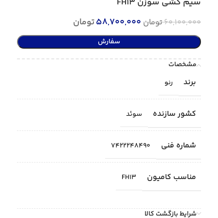
سیم کشی سوزن FH13
58,700,000
تومان
60,100,000
تومان
سفارش
مشخصات
برند
رنو
کشور سازنده
سوئد
شماره فنی
7422248490
مناسب کامیون
FH13
شرایط بازگشت کالا