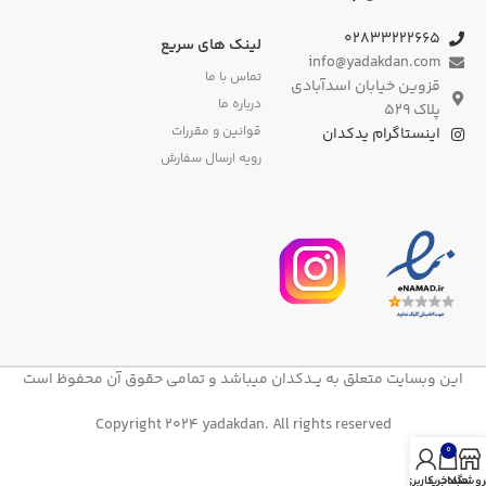
۰۲۸۳۳۲۲۲۶۶۵
لینک های سریع
info@yadakdan.com
تماس با ما
قزوین خیابان اسدآبادی
درباره ما
پلاک ۵۲۹
قوانین و مقررات
اینستاگرام یدکدان
رویه ارسال سفارش
این وبسایت متعلق به یــدکدان میباشد و تمامی حقوق آن محفوظ است
Copyright 2024 yadakdan. All rights reserved
0
روشگاه
سبد خرید
حساب کاربری من