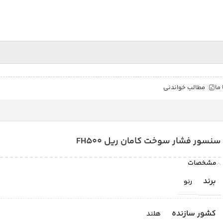
ما
مطالب خواندنی
سنسور فشار سوخت كامان ريل FH500
مشخصات
برند
رنو
کشور سازنده
هلند