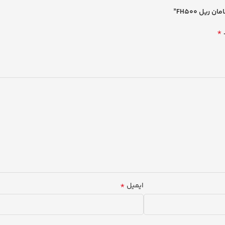
يل FH500”
*
*
ایمیل