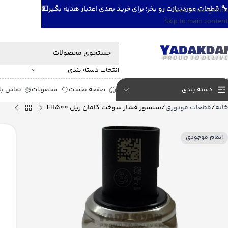
🔧 قطعات موردنیازت رو بخر؛ برای خرید بعدی اعتبار هدیه بگیر💵
Skip to navigation
Skip to main content
انتخاب دسته بندی
دسته بندی
صفحه نخست
محصولات
تماس با 
خانه
قطعات موتوری
سنسور فشار سوخت كامان ريل FH500
اتمام موجودی