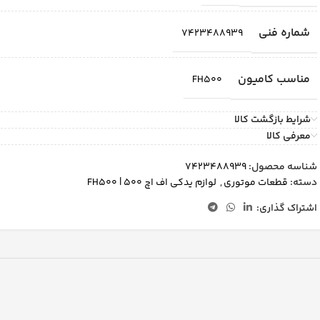
شماره فنی
7423488939
مناسب کامیون
FH500
شرایط بازگشت کالا
معرفی کالا
شناسه محصول:
7423488939
دسته:
قطعات موتوری
,
لوازم یدکی اف اچ 500 | FH500
اشتراک گذاری: