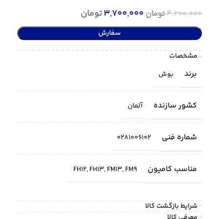
3,700,000
تومان
4,200,000
تومان
سفارش
مشخصات
برند
بوش
کشور سازنده
آلمان
شماره فنی
0281006102
مناسب کامیون
FH12
,
FH13
,
FM13
,
FM9
شرایط بازگشت کالا
معرفی کالا