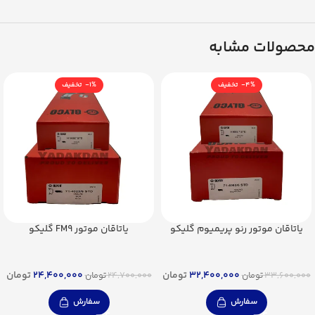
محصولات مشابه
-1%
-4%
یاتاقان موتور رنو پریمیوم گلیکو
یاتاقان موتور FM9 گلیکو
32,400,000
تومان
24,400,000
تومان
33,600,000
تومان
24,700,000
تومان
سفارش
سفارش