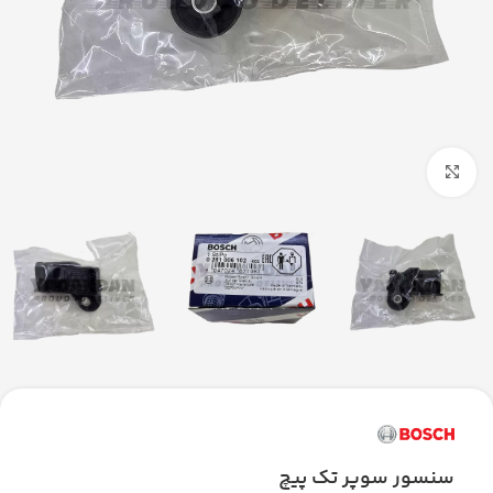
بزرگنمایی تصویر
سنسور سوپر تك پيچ