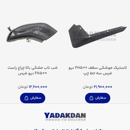
لاستیک موشکی سقف FH500 نیو
شب تاب مشکی بالا چراغ راست
فیس سه خط چپ
FH500 نیو فیس
21,900,000
تومان
12,600,000
تومان
سفارش
سفارش