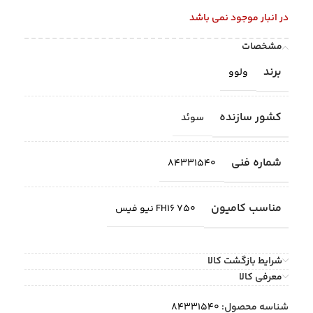
در انبار موجود نمی باشد
مشخصات
برند
ولوو
کشور سازنده
سوئد
شماره فنی
84331540
مناسب کامیون
FH16 750 نیو فیس
شرایط بازگشت کالا
معرفی کالا
شناسه محصول:
84331540