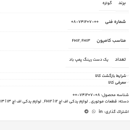
برند
گوتزه
شماره فنی
08-741207-00
مناسب کامیون
FH12
,
FH13
تعداد
یک دست رینگ پمپ باد
شرایط بازگشت کالا
معرفی کالا
شناسه محصول:
08-741207-00
دسته:
قطعات موتوری
,
لوازم یدکی اف اچ 12 | FH12
,
لوازم یدکی اف اچ 13 | FH13
اشتراک گذاری: