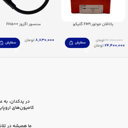
یاتاقان موتور FM9 گلیکو
سنسور اگزوز FH500
8,830,000
تومان
24,700,000
تومان
سفارش
سفارش
24,400,000
تومان
در
یدکدان
کامیون‌های اروپای
ما همیشه در تلاش