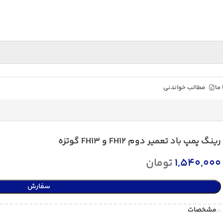
ما
مطالب خواندنی
رینگ پمپ باد تعمیر دوم FH12 و FH13 گوتزه
1,540,000
تومان
سفارش
مشخصات