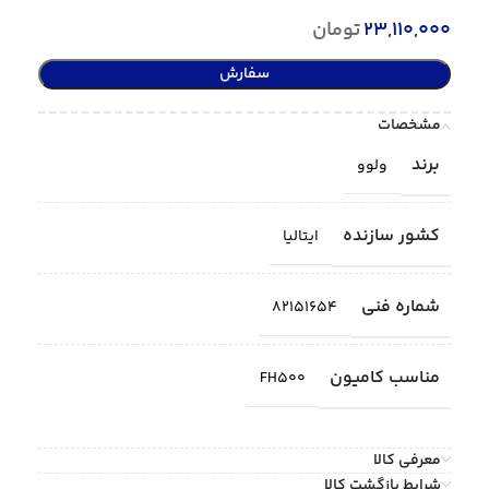
23,110,000
تومان
سفارش
مشخصات
برند
ولوو
کشور سازنده
ایتالیا
شماره فنی
82151654
مناسب کامیون
FH500
معرفی کالا
شرایط بازگشت کالا