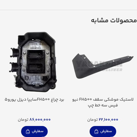
محصولات مشابه
لاستیک موشکی سقف FH500 نیو
برد چراغ FH500سایپا دیزل یورو5
فیس سه خط چپ
22,100,000
تومان
86,000,000
تومان
سفارش
سفارش