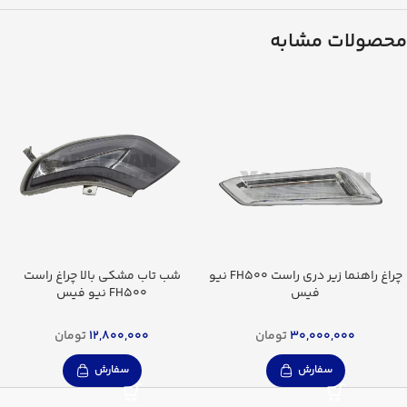
محصولات مشابه
چراغ راهنما زیر دری راست FH500 نیو
شب تاب مشکی بالا چراغ راست
فیس
FH500 نیو فیس
30,000,000
تومان
12,800,000
تومان
سفارش
سفارش