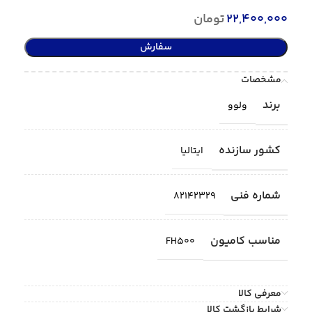
22,400,000
تومان
سفارش
مشخصات
برند
ولوو
کشور سازنده
ایتالیا
شماره فنی
82142329
مناسب کامیون
FH500
معرفی کالا
شرایط بازگشت کالا