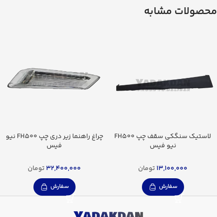
محصولات مشابه
لاستیک سنگکی سقف چپ FH500
چراغ راهنما زیر دری چپ FH500 نیو
نیو فیس
فیس
13,100,000
تومان
32,400,000
تومان
سفارش
سفارش