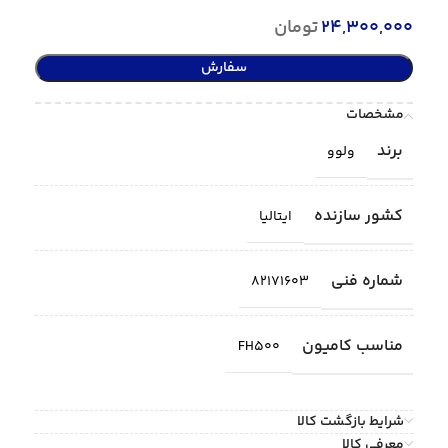
24,300,000
تومان
سفارش
مشخصات
برند
ولوو
کشور سازنده
ایتالیا
شماره فنی
82171603
مناسب کامیون
FH500
شرایط بازگشت کالا
معرفی کالا