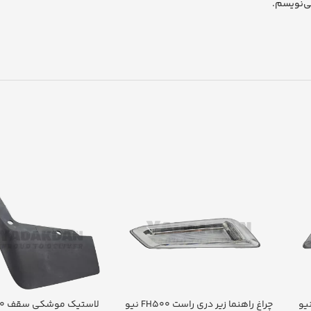
ی‌نویسم.
هنما زیر دری چپ FH500 نیو
چراغ راهنما زیر دری راست FH500 نیو