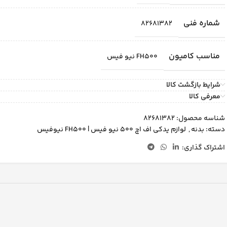
شماره فنی
82681382
مناسب کامیون
FH500 نیو فیس
شرایط بازگشت کالا
معرفی کالا
شناسه محصول:
82681382
دسته:
بدنه
,
لوازم یدکی اف اچ 500 نیو فیس | FH500 نیوفیس
اشتراک گذاری: