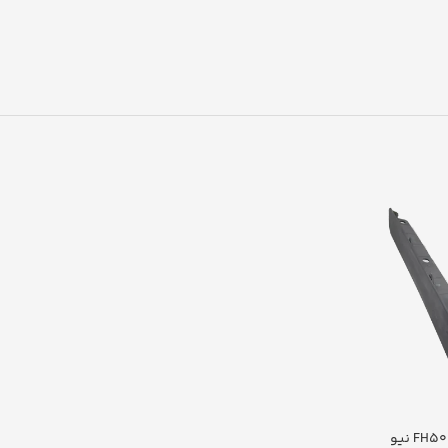
لاستیک موشکی سقف FH500 نیو