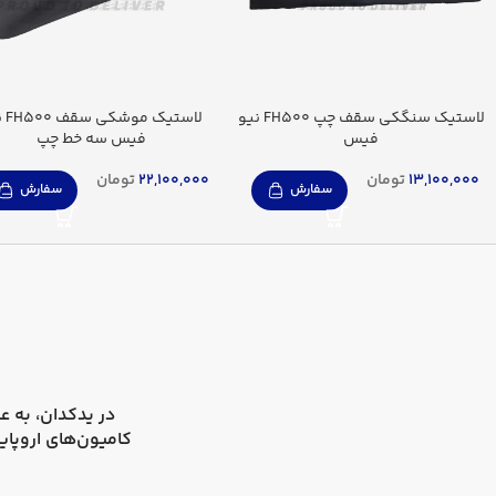
لاستیک سنگکی سقف چپ FH500 نیو
لاستیک
فیس
فیس سه خط چپ
13,100,000
تومان
22,100,000
تومان
سفارش
سفارش
در
یدکدان
کامیون‌های اروپای