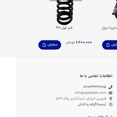
فنر لول FH
برد چراغ
6,400,000
تومان
104,900,000
تومان
رش
سفارش
اطلاعات تماس با ما
۰۲۸۳۳۲۲۲۶۶۵
info@yadakdan.com
قزوین خیابان اسدآبادی پلاک ۵۲۹
اینستاگرام یدکدان