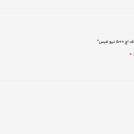
و فیس”
*