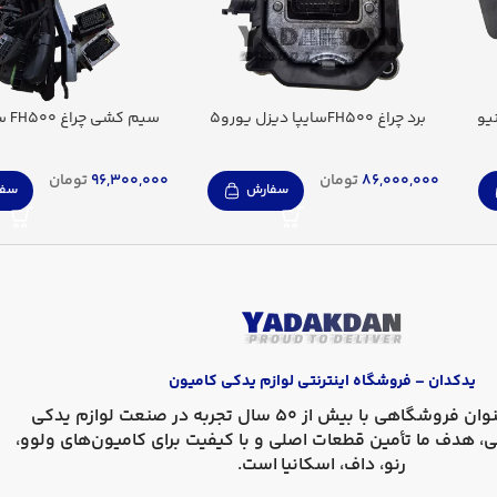
 موشکی سقف FH500 نیو
برد چراغ FH500سایپا دیزل یورو5
سیم کشی چراغ FH500 سایپا دیزل
86,000,000
تومان
96,300,000
تومان
سفارش
سفا
یدکدان – فروشگاه اینترنتی لوازم یدکی کامیون
، به عنوان فروشگاهی با بیش از 50 سال تجربه در صنعت لوازم یدکی
ی، هدف ما تأمین قطعات اصلی و با کیفیت برای کامیون‌های
ولوو،
رنو، داف، اسکانیا
است.