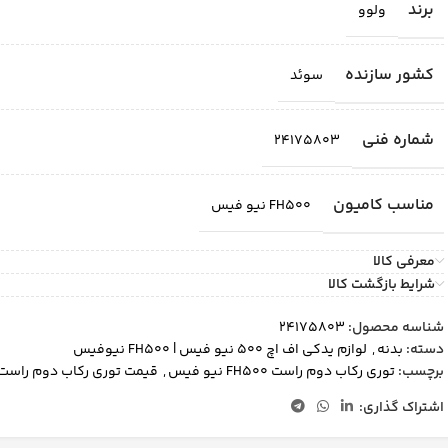
برند
ولوو
کشور سازنده
سوئد
شماره فنی
24175803
مناسب کامیون
FH500 نیو فیس
معرفی کالا
شرایط بازگشت کالا
شناسه محصول:
24175803
دسته:
بدنه
,
لوازم یدکی اف اچ 500 نیو فیس | FH500 نیوفیس
برچسب:
توری رکاب دوم راست FH500 نیو فیس
,
قیمت توری رکاب دوم راست اف هاش 
اشتراک گذاری: