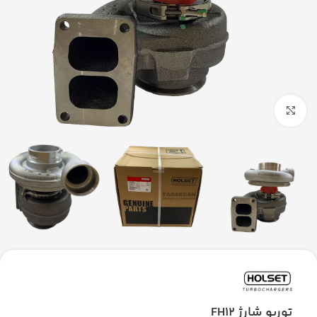
بزرگنمایی تصویر
توربو شارژ FH12