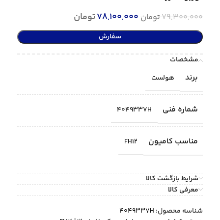
78,100,000
تومان
79,300,000
تومان
سفارش
مشخصات
برند
هولست
شماره فنی
4049337H
مناسب کامیون
FH12
شرایط بازگشت کالا
معرفی کالا
شناسه محصول:
4049337H