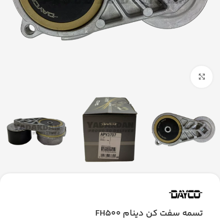
بزرگنمایی تصویر
تسمه سفت كن دينام FH500