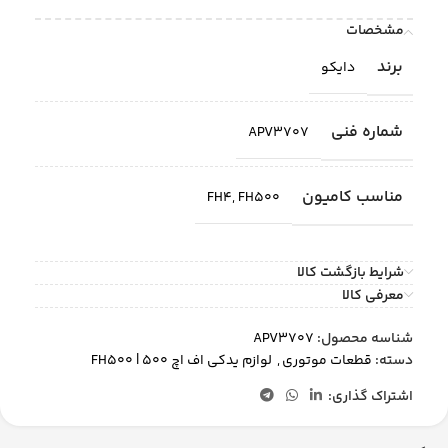
مشخصات
برند
دایکو
شماره فنی
APV3707
مناسب کامیون
FH4
,
FH500
شرایط بازگشت کالا
معرفی کالا
شناسه محصول:
APV3707
دسته:
قطعات موتوری
,
لوازم یدکی اف اچ 500 | FH500
اشتراک گذاری: