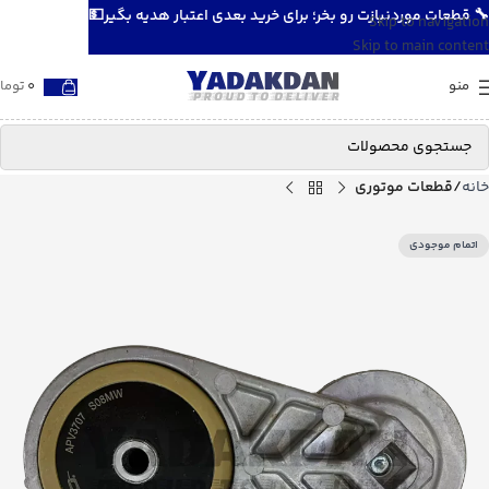
🔧 قطعات موردنیازت رو بخر؛ برای خرید بعدی اعتبار هدیه بگیر💵
Skip to navigation
Skip to main content
منو
0
توما
خانه
قطعات موتوری
اتمام موجودی