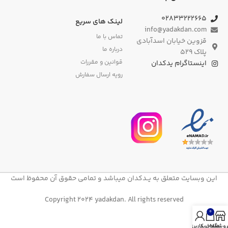
۰۲۸۳۳۲۲۲۶۶۵
لینک های سریع
info@yadakdan.com
تماس با ما
قزوین خیابان اسدآبادی
درباره ما
پلاک ۵۲۹
قوانین و مقررات
اینستاگرام یدکدان
رویه ارسال سفارش
این وبسایت متعلق به یــدکدان میباشد و تمامی حقوق آن محفوظ است
Copyright 2024 yadakdan. All rights reserved
0
روشگاه
سبد خرید
حساب کاربری من