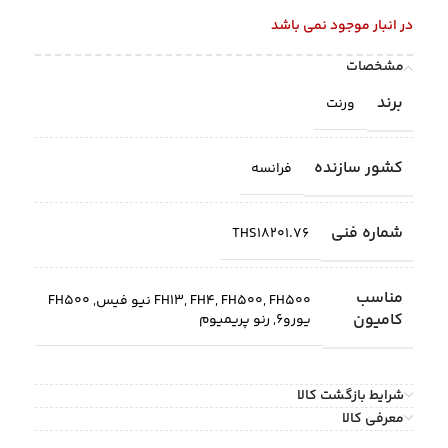
در انبار موجود نمی باشد
مشخصات
برند
ورنت
کشور سازنده
فرانسه
شماره فنی
THS18201.76
مناسب
FH500 نیو فیس
,
FH500
,
FH4
,
FH13
,
FH500
کامیون
یورو6
,
رنو پریمیوم
شرایط بازگشت کالا
معرفی کالا