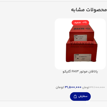
محصولات مشابه
-3%
یاتاقان موتور FH13 گلیکو
31,500,000
تومان
32,600,000
تومان
سفارش