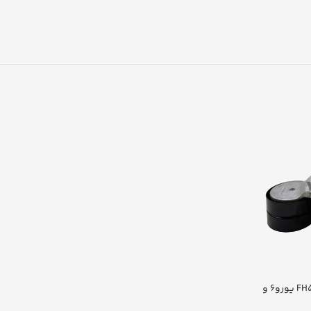
تسمه سفت کن پروانه FH500 یورو6 و