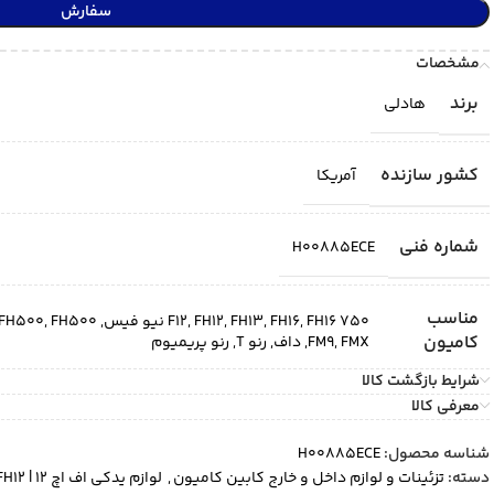
سفارش
مشخصات
برند
هادلی
کشور سازنده
آمریکا
شماره فنی
H00885ECE
مناسب
FH16 750 نیو فیس
,
FH16
,
FH13
,
FH12
,
F12
,
FH500 نیو فیس
,
FH500
کامیون
FMX
,
FM9
,
داف
,
رنو T
,
رنو پریمیوم
شرایط بازگشت کالا
معرفی کالا
شناسه محصول:
H00885ECE
دسته:
تزئینات و لوازم داخل و خارج کابین کامیون
,
لوازم یدکی اف اچ 12 | FH12