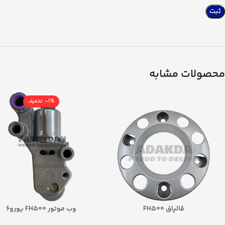
محصولات مشابه
-1%
قالپاق FH500
وب موتور FH500 یورو6