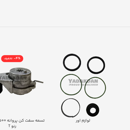
-4%
لوازم اور
رنو T