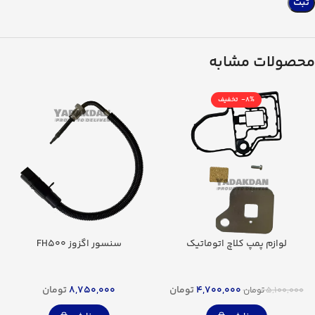
محصولات مشابه
-8%
لوازم پمپ کلاچ اتوماتیک
سنسور اگزوز FH500
4,700,000
تومان
8,750,000
تومان
5,100,000
تومان