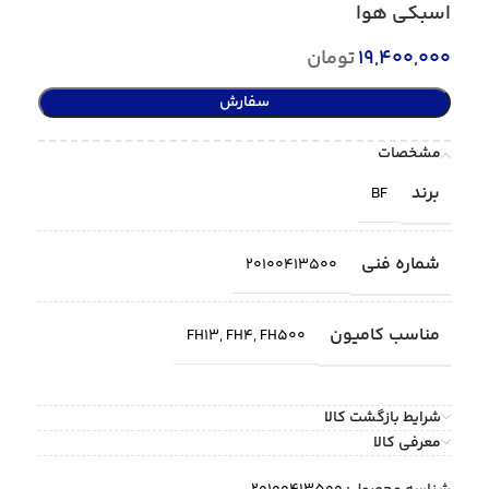
اسبكي هوا
19,400,000
تومان
سفارش
مشخصات
برند
BF
شماره فنی
20100413500
مناسب کامیون
FH13
,
FH4
,
FH500
شرایط بازگشت کالا
معرفی کالا