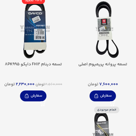
-13%
تسمه پروانه پریمیوم اصلی
تسمه دینام FH12 دایکو 8PK995
7,600,000
تومان
2,230,000
تومان
2,560,000
تومان
سفارش
سفارش
اتمام موجودی