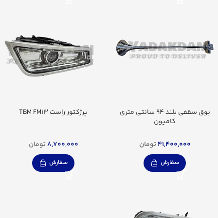
بوق سقفی بلند 94 سانتی متری
پرژکتور راست TBM FM13
کامیون
41,400,000
تومان
8,700,000
تومان
سفارش
سفارش